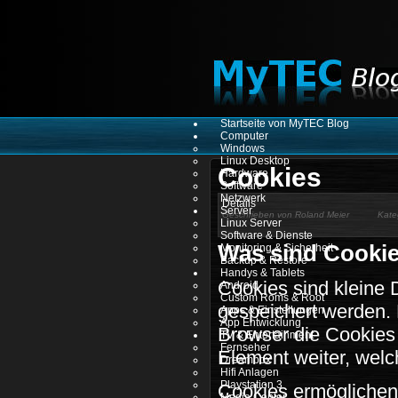
Startseite von MyTEC Blog
Computer
Windows
Linux Desktop
Cookies
Hardware
Software
Netzwerk
Details
Server
Geschrieben von
Roland Meier
Kate
Linux Server
Software & Dienste
Was sind Cooki
Monitoring & Sicherheit
Backup & Restore
Handys & Tablets
Cookies sind kleine 
Android
Custom Roms & Root
gespeichert werden. 
Apps & Einstellungen
App Entwicklung
Browser die Cookies 
TV & Entertainment
Fernseher
Element weiter, welc
Dreambox
Hifi Anlagen
Playstation 3
Cookies ermöglichen
Media Center