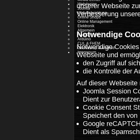
unserer Webseite zur
Webdesign
Joomla
Verbesserung unsere
Web Entwicklung
Online Shops
Online Management
Elektronik
Allgemein
Notwendige Coo
RaspberryPI
Arduino
CUL & FHEM
Notwendige Cookies 
Oszilloskop & Android
Impressum
Webseite und ermögl
den Zugriff auf si
die Kontrolle der 
Auf dieser Webseite 
Joomla Session C
Dient zur Benutze
Cookie Consent St
Speichert den von
Google reCAPTC
Dient als Spamschu