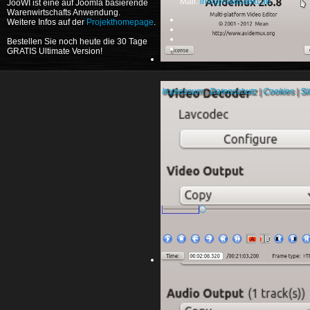
Mail:
info@medialekt.de
JooWI ist eine auf Joomla basierende
Warenwirtschafts Anwendung.
Weitere Infos auf der
Projekthomepage
.
Bestellen Sie noch heute die 30 Tage
GRATIS Ultimate Version!
Impressum
|
Datenschutz
|
Cookies
|
Si