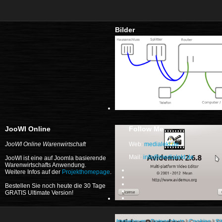
Bilder
JooWI Online
Follow Me
JooWI Online Warenwirtschaft
Web:
medialekt.de
Mail:
info@medialekt.de
JooWI ist eine auf Joomla basierende
Warenwirtschafts Anwendung.
Weitere Infos auf der
Projekthomepage
.
Bestellen Sie noch heute die 30 Tage
GRATIS Ultimate Version!
Impressum
|
Datenschutz
|
Cookies
|
Si