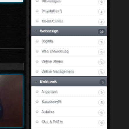
Hifi Anlagen
0
Playstation 3
1
Media Center
2
Webdesign
17
Joomla
5
Web Entwicklung
3
Online Shops
2
Online Management
3
Elektronik
5
Allgemein
2
RaspberryPI
3
Arduino
0
CUL & FHEM
0