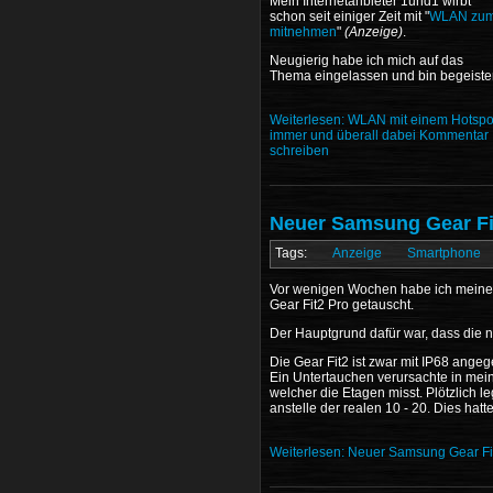
Mein Internetanbieter 1und1 wirbt
schon seit einiger Zeit mit "
WLAN zu
mitnehmen
"
(Anzeige)
.
Neugierig habe ich mich auf das
Thema eingelassen und bin begeister
Weiterlesen: WLAN mit einem Hotspo
immer und überall dabei
Kommentar
schreiben
Neuer Samsung Gear Fit
Anzeige
Smartphone
Vor wenigen Wochen habe ich meine 
Gear Fit2 Pro getauscht.
Der Hauptgrund dafür war, dass die 
Die Gear Fit2 ist zwar mit IP68 ange
Ein Untertauchen verursachte in mei
welcher die Etagen misst. Plötzlich l
anstelle der realen 10 - 20. Dies hatte
Weiterlesen: Neuer Samsung Gear Fit