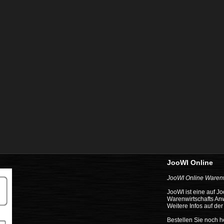
JooWI Online
JooWI Online Warenw
JooWI ist eine auf J
Warenwirtschafts A
Weitere Infos auf de
Bestellen Sie noch h