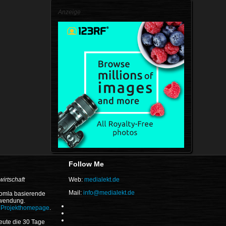
Anzeige
Follow Me
irtschaft
Web:
medialekt.de
Mail:
info@medialekt.de
oomla basierende
nwendung.
r
Projekthomepage
.
eute die 30 Tage