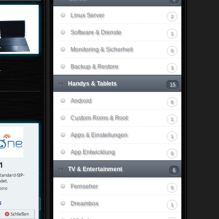
Linux Server
2
Software & Dienste
1
Monitoring & Sicherheit
0
Backup & Restore
3
.
Handys & Tablets
15
Android
6
Custom Roms & Root
1
Apps & Einstellungen
1
App Entwicklung
0
TV & Entertainment
6
Fernseher
0
Dreambox
1