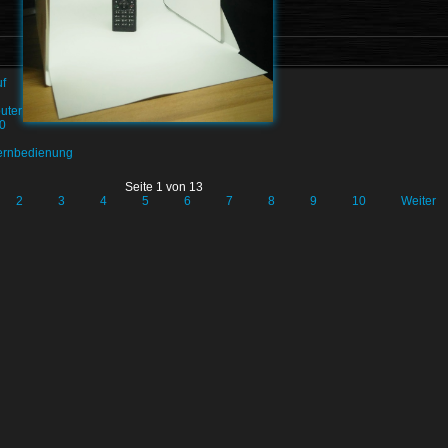
uf
uter
0
ernbedienung
Seite 1 von 13
2
3
4
5
6
7
8
9
10
Weiter