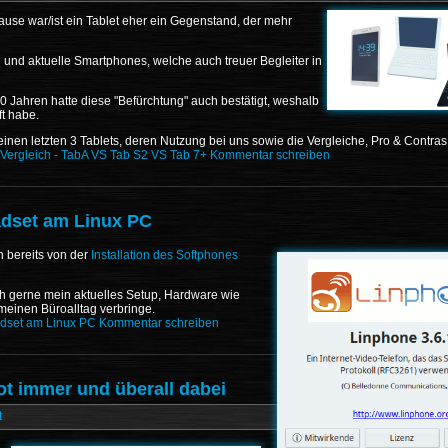
se war/ist ein Tablet eher ein Gegenstand, der mehr
 und aktuelle Smartphones, welche auch treuer Begleiter in
0 Jahren hatte diese "Befürchtung" auch bestätigt, weshalb
ft habe.
einen letzten 3 Tablets, deren Nutzung bei uns sowie die Vergleiche, Pro & Contras
Vergleich - TabA VS Tab S2 VS Tab 7+
Kommentar schreiben
dset am Linux PC
h bereits von der
Installation des Softphones
ch gerne mein aktuelles Setup, Hardware wie
 meinen Büroalltag verbringe.
adset am Linux PC
Kommentar schreiben
t immer und überall dabei
t