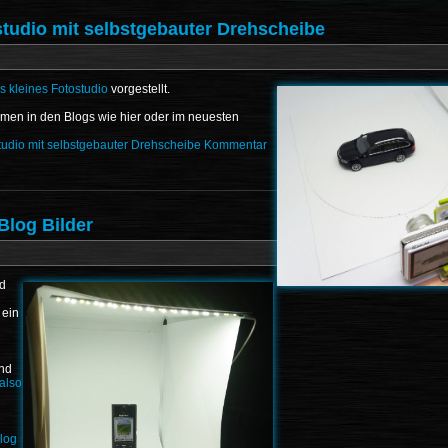
tudio mit selbstgebauter Drehscheibe
s kleines Fotostudio
vorgestellt.
hmen in den Blogs wie hier oder im neuesten
udio mit selbstgebauter Drehscheibe
Kommentar
Blog Bilder
nd
 ein
und
also
Blog