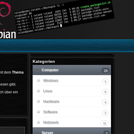
Kategorien
Computer
24
mit dem
Thema
Windows
1
lesen gibt.
Linux
ich über ein
6
Hardware
4
Software
2
Netzwerk
11
Server
7