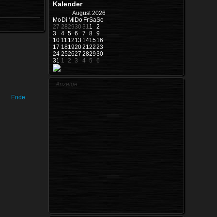
Kalender
August
2026
Mo
Di
Mi
Do
Fr
Sa
So
27
28
29
30
31
1
2
3
4
5
6
7
8
9
10
11
12
13
14
15
16
17
18
19
20
21
22
23
24
25
26
27
28
29
30
31
1
2
3
4
5
6
Anzeige
Ende