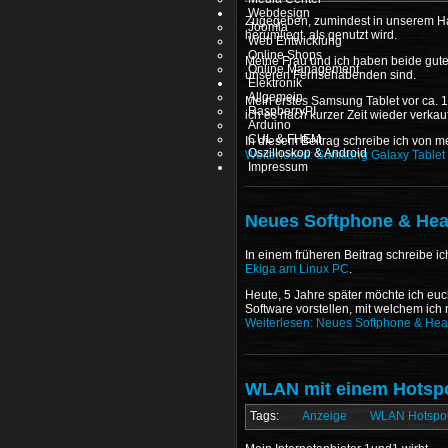
Webdesign
Zugegeben, zumindest in unserem Hau
Joomla
herumliegt, als genutzt wird.
Web Entwicklung
Online Shops
Meine Frau und ich haben beide gute
Online Management
unseren Fernsehabenden sind.
Elektronik
Allgemein
Mein erstes Samsung Tablet vor ca. 1
RaspberryPI
ich es nach kurzer Zeit wieder verkau
Arduino
CUL & FHEM
In diesem Beitrag schreibe ich von m
Oszilloskop & Android
Weiterlesen: Samsung Galaxy Tablet 
Impressum
Neues Softphone & Hea
In einem früheren Beitrag schreibe ic
Ekiga am Linux PC
.
Heute, 5 Jahre später möchte ich eu
Software vorstellen, mit welchem ich
Weiterlesen: Neues Softphone & He
WLAN mit einem Hotspo
Anzeige
WLAN Hotspo