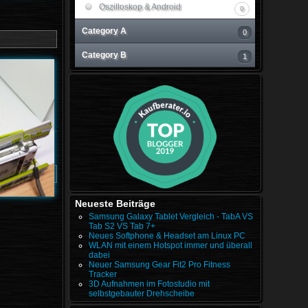
Oszilloskop & Android
0
Category A
0
Category B
1
Neueste Beiträge
Samsung Galaxy Tablet Vergleich - TabA VS
Tab S2 VS Tab 7+
Neues Softphone & Headset am Linux PC
WLAN mit einem Hotspot immer und überall
dabei
Neuer Samsung Gear Fit2 Pro Fitness
Tracker
3D Aufnahmen im Fotostudio mit
selbstgebauter Drehscheibe