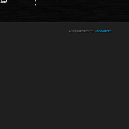
sion!
Templatedesign:
Medialekt