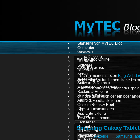
Startseite von MyTEC Blog
Computer
Windows
Linux Desktop
MyTec-Blog Online
Hardware
Software
Liebe Besucher,
Netzwerk
Server
da ich in meinem ersten
Blog Webdes
Linux Server
Webdesign
zu tun haben, habe ich m
Software & Dienste
Monitoring & Sicherheit
Vermutlich wird das früher oder spät
Backup & Restore
Handys & Tablets
Ich hoffe dass euch der ein oder ande
Android
positives Feedback freuen.
Custom Roms & Root
LG
Apps & Einstellungen
App Entwicklung
Roland
TV & Entertainment
Fernseher
Dreambox
Samsung Galaxy Tablet 
Hifi Anlagen
Playstation 3
Anzeige
Samsung Tabl
Media Center