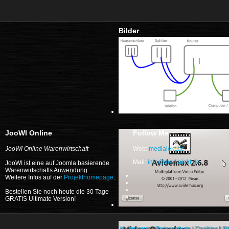
Bilder
JooWI Online
Follow Me
JooWI Online Warenwirtschaft
Web:
medialekt.de
Mail:
JooWI ist eine auf Joomla basierende
Warenwirtschafts Anwendung.
Weitere Infos auf der
Projekthomepage
.
Bestellen Sie noch heute die 30 Tage
GRATIS Ultimate Version!
Impressum
|
Datenschutz
|
Cookies
|
Si