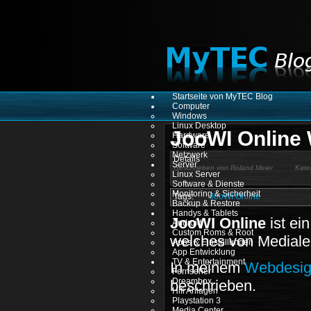
Startseite von MyTEC Blog
Computer
Windows
Linux Desktop
JooWI Online 
Hardware
Software
Netzwerk
Details
Server
Geschrieben von
Roland Meier
Kate
Linux Server
Software & Dienste
Monitoring & Sicherheit
JooWI Online
Backup & Restore
Handys & Tablets
JooWI Online
ist ei
Android
Custom Roms & Root
welches von Medialekt
Apps & Einstellungen
App Entwicklung
TV & Entertainment
In meinem
Webdesig
Fernseher
Dreambox
beschrieben.
Hifi Anlagen
Playstation 3
Media Center