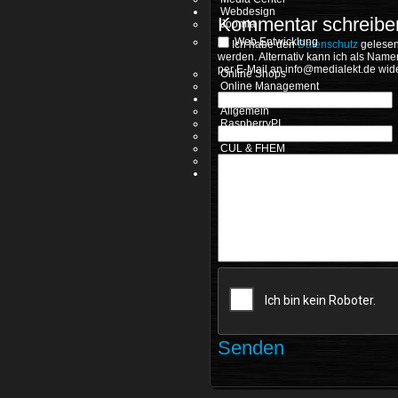
Webdesign
Kommentar schreibe
Joomla
Web Entwicklung
Ich habe den
Datenschutz
gelesen
werden. Alternativ kann ich als Name
per E-Mail an
wide
Online Shops
Online Management
Elektronik
Allgemein
RaspberryPI
Arduino
CUL & FHEM
Oszilloskop & Android
Impressum
Senden