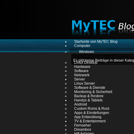
Startseite von MyTEC Blog
Computer
Windows
Es gibt keine Beiträge in dieser Kat
Linux Desktop
Hardware
Software
Netzwerk
Server
Linux Server
Software & Dienste
Monitoring & Sicherheit
Backup & Restore
Handys & Tablets
Android
Custom Roms & Root
Apps & Einstellungen
App Entwicklung
TV & Entertainment
Fernseher
Dreambox
Hifi Anlagen