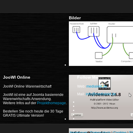
Bilder
JooWI Online
Follow Me
JooWI Online Warenwirtschaft
Web:
medialekt.de
Mail:
info@medialekt.de
JooWI ist eine auf Joomla basierende
Warenwirtschafts Anwendung.
Weitere Infos auf der
Projekthomepage
.
Bestellen Sie noch heute die 30 Tage
GRATIS Ultimate Version!
Impressum
|
Datenschutz
|
Cookies
|
Si