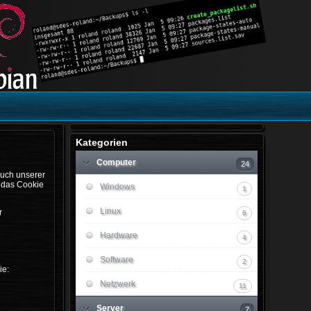
Kategorien
Computer
24
such unserer
s das Cookie
Windows
1
Linux
r
6
Hardware
4
Software
2
ie:
Netzwerk
11
Server
7