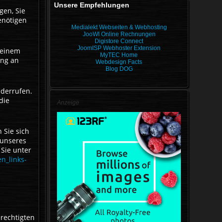
Unsere Empfehlungen
gen, Sie
enötigen
Medialekt Webseiten & Webhosting
JooWI Online Rechnungen
Digistore Connect
JoomISP Webhoster Extension
 einem
MyTEC Home
ung an
Webdesign Facts
Blog DOG
iderrufen.
die
Anzeige
 Sie sich
 unseres
Sie unter
n_links-
rechtigten