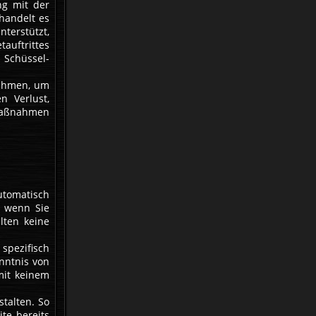
ng mit der
 handelt es
nterstützt,
tauftrittes
Schüssel-
nahmen, um
n Verlust,
smaßnahmen
utomatisch
, wenn Sie
lten keine
spezifisch
nntnis von
mit keinem
talten. So
te bereits