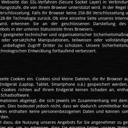
Webseite das SSL-Verfahren (Secure Socket Layer) in Verbindu
lungsstufe, die von Ihrem Browser unterstützt wird. In der Regel
erschlüsselung. Falls Ihr Browser keine 256-Bit Verschlüsselung u
128-Bit Technologie zurück. Ob eine einzelne Seite unseres Interne
 wird, erkennen Sie an der geschlossenen Darstellung des 
ols in der unteren Statusleiste Ihres Browsers.
n geeigneter technischer und organisatorischer Sicherheitsmaß
oder vorsätzliche Manipulationen, teilweisen oder vollständige
 unbefugten Zugriff Dritter zu schützen. Unsere Sicherheit
hnologischen Entwicklung fortlaufend verbessert.
eite Cookies ein. Cookies sind kleine Dateien, die Ihr Browser a
 Endgerät (Laptop, Tablet, Smartphone o.ä.) gespeichert werden
Cookies richten auf Ihrem Endgerät keinen Schaden an, entha
e Schadsoftware.
mationen abgelegt, die sich jeweils im Zusammenhang mit dem 
en. Dies bedeutet jedoch nicht, dass wir dadurch unmittelbar Ke
Cookies enthalten keine personenbezogenen Daten und können so
rden.
nt dazu, die Nutzung unseres Angebots für Sie angenehmer zu ges
kies ein, um zu erkennen, dass Sie einzelne Seiten unserer Websi