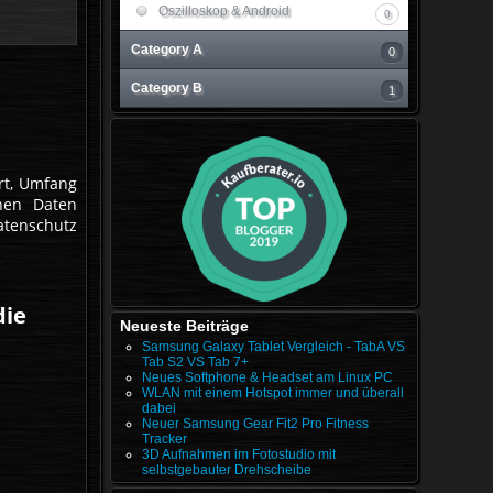
Oszilloskop & Android
0
Category A
0
Category B
1
rt, Umfang
nen Daten
atenschutz
die
Neueste Beiträge
Samsung Galaxy Tablet Vergleich - TabA VS
Tab S2 VS Tab 7+
Neues Softphone & Headset am Linux PC
WLAN mit einem Hotspot immer und überall
dabei
Neuer Samsung Gear Fit2 Pro Fitness
Tracker
3D Aufnahmen im Fotostudio mit
selbstgebauter Drehscheibe