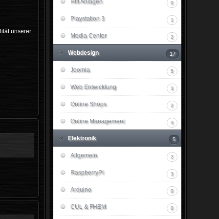
Hifi Anlagen
0
Playstation 3
1
ität unserer
Media Center
2
Webdesign
17
Joomla
5
Web Entwicklung
3
Online Shops
2
Online Management
3
Elektronik
5
Allgemein
2
RaspberryPI
3
Arduino
0
CUL & FHEM
0