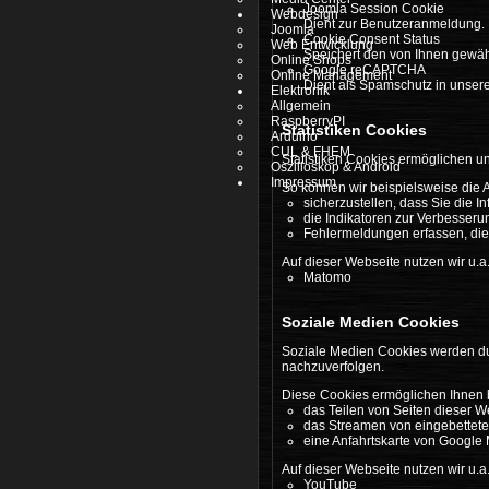
Joomla Session Cookie
Webdesign
Dient zur Benutzeranmeldung.
Joomla
Cookie Consent Status
Web Entwicklung
Speichert den von Ihnen gewäh
Online Shops
Google reCAPTCHA
Online Management
Dient als Spamschutz in unser
Elektronik
Allgemein
RaspberryPI
Statistiken Cookies
Arduino
CUL & FHEM
Statistiken Cookies ermöglichen 
Oszilloskop & Android
Impressum
So können wir beispielsweise die 
sicherzustellen, dass Sie die I
die Indikatoren zur Verbesser
Fehlermeldungen erfassen, die
Auf dieser Webseite nutzen wir u.a
Matomo
Soziale Medien Cookies
Soziale Medien Cookies werden du
nachzuverfolgen.
Diese Cookies ermöglichen Ihnen 
das Teilen von Seiten dieser W
das Streamen von eingebettet
eine Anfahrtskarte von Google
Auf dieser Webseite nutzen wir u.a
YouTube