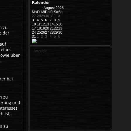
Kalender
August
2026
Mo
Di
Mi
Do
Fr
Sa
So
27
28
29
30
31
1
2
3
4
5
6
7
8
9
10
11
12
13
14
15
16
n zu
17
18
19
20
21
22
23
e der
24
25
26
27
28
29
30
31
1
2
3
4
5
6
auf
 eines
Anzeige
sowie über
.
rer bei
n zu
ßerung und
nteresses
h ist;
n zu