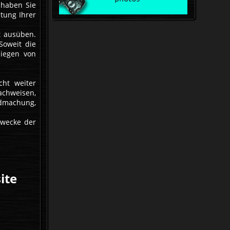
 haben Sie
tung Ihrer
t ausüben.
Soweit die
liegen von
ht weiter
achweisen,
ndmachung,
Zwecke der
ite