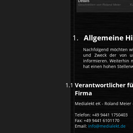
Details
Geschrieben von
Roland Meier
K
Allgemeine H
Nachfolgend möchten wi
und Zweck der von un
informieren. Weiterhin 
hat einen hohen Stellenw
Verantwortlicher fü
Firma
Medialekt eK - Roland Meier 
Telefon: +49 9441 1750403
Fax: +49 9441 6101170
Email:
info@medialekt.de