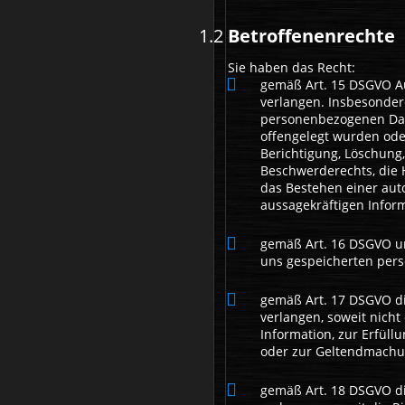
Betroffenenrechte
Sie haben das Recht:
gemäß Art. 15 DSGVO A
verlangen. Insbesonder
personenbezogenen Dat
offengelegt wurden ode
Berichtigung, Löschung
Beschwerderechts, die 
das Bestehen einer auto
aussagekräftigen Infor
gemäß Art. 16 DSGVO unv
uns gespeicherten per
gemäß Art. 17 DSGVO d
verlangen, soweit nich
Information, zur Erfüll
oder zur Geltendmachun
gemäß Art. 18 DSGVO d