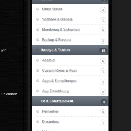
Linux Server
2
Software & Dienste
1
Monitoring & Sicherheit
0
Backup & Restore
3
Handys & Tablets
wir:
15
Android
6
Custom Roms & Root
1
Apps & Einstellungen
1
App Entwicklung
0
 Funktionen
TV & Entertainment
6
Fernseher
0
Dreambox
1