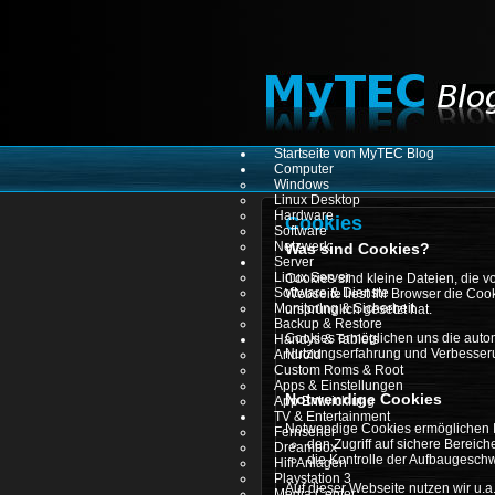
Startseite von MyTEC Blog
Computer
Windows
Linux Desktop
Hardware
Cookies
Software
Netzwerk
Was sind Cookies?
Server
Linux Server
Cookies sind kleine Dateien, die 
Software & Dienste
Webseite liest Ihr Browser die Coo
Monitoring & Sicherheit
ursprünglich gesetzt hat.
Backup & Restore
Cookies ermöglichen uns die autom
Handys & Tablets
Nutzungserfahrung und Verbesseru
Android
Custom Roms & Root
Apps & Einstellungen
Notwendige Cookies
App Entwicklung
TV & Entertainment
Notwendige Cookies ermöglichen I
Fernseher
den Zugriff auf sichere Bereic
Dreambox
die Kontrolle der Aufbaugeschw
Hifi Anlagen
Playstation 3
Auf dieser Webseite nutzen wir u.a
Media Center