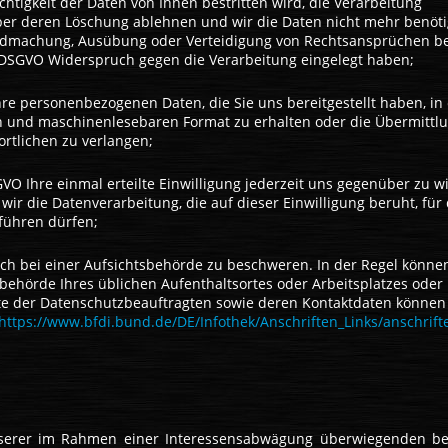
ichtigkeit der Daten von Ihnen bestritten wird, die Verarbeitung
aber deren Löschung ablehnen und wir die Daten nicht mehr benöti
endmachung, Ausübung oder Verteidigung von Rechtsansprüchen b
 DSGVO Widerspruch gegen die Verarbeitung eingelegt haben;
re personenbezogenen Daten, die Sie uns bereitgestellt haben, in
en und maschinenlesebaren Format zu erhalten oder die Übermittl
rtlichen zu verlangen;
VO Ihre einmal erteilte Einwilligung jederzeit uns gegenüber zu w
 wir die Datenverarbeitung, die auf dieser Einwilligung beruht, für 
tführen dürfen;
ch bei einer Aufsichtsbehörde zu beschweren. In der Regel können
sbehörde Ihres üblichen Aufenthaltsortes oder Arbeitsplatzes oder
ste der Datenschutzbeauftragten sowie deren Kontaktdaten können 
https://www.bfdi.bund.de/DE/Infothek/Anschriften_Links/anschrifte
serer im Rahmen einer Interessensabwägung überwiegenden be