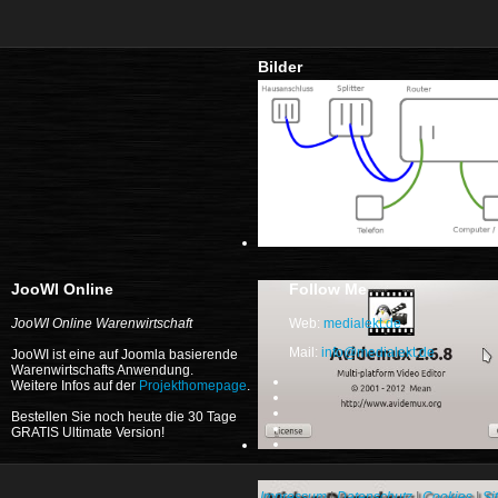
Bilder
JooWI Online
Follow Me
JooWI Online Warenwirtschaft
Web:
medialekt.de
Mail:
info@medialekt.de
JooWI ist eine auf Joomla basierende
Warenwirtschafts Anwendung.
Weitere Infos auf der
Projekthomepage
.
Bestellen Sie noch heute die 30 Tage
GRATIS Ultimate Version!
Impressum
|
Datenschutz
|
Cookies
|
Si