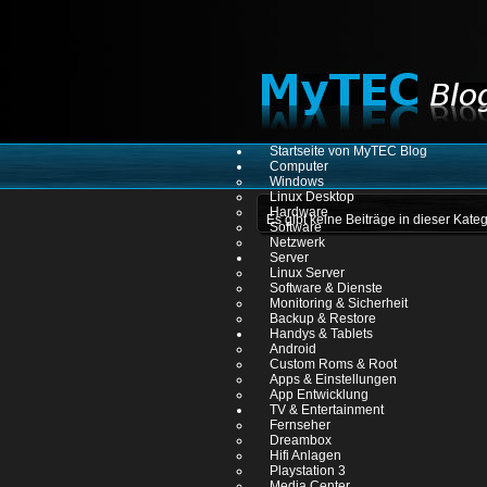
Startseite von MyTEC Blog
Computer
Windows
Linux Desktop
Hardware
Es gibt keine Beiträge in dieser Kat
Software
Netzwerk
Server
Linux Server
Software & Dienste
Monitoring & Sicherheit
Backup & Restore
Handys & Tablets
Android
Custom Roms & Root
Apps & Einstellungen
App Entwicklung
TV & Entertainment
Fernseher
Dreambox
Hifi Anlagen
Playstation 3
Media Center