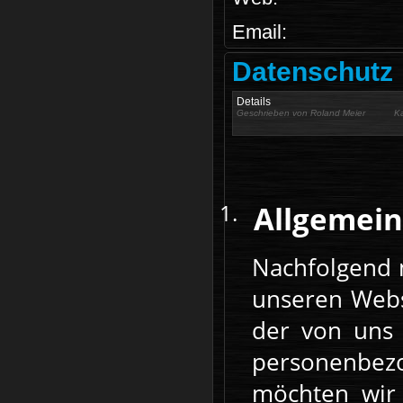
Email:
Datenschutz
Details
Geschrieben von
Roland Meier
K
Allgemein
Nachfolgend 
unseren Webs
der von uns 
personenbez
möchten wir 