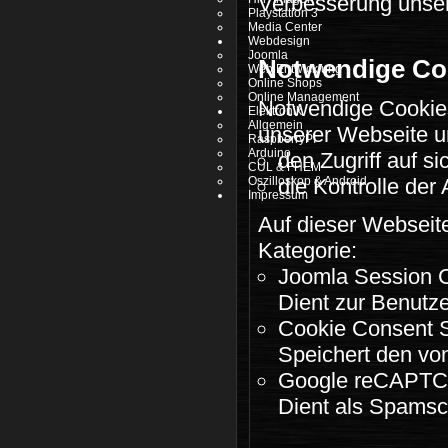
Verbesserung unser
Playstation 3
Media Center
Webdesign
Joomla
Notwendige Co
Web Entwicklung
Online Shops
Online Management
Notwendige Cookie
Elektronik
Allgemein
unserer Webseite u
RaspberryPI
Arduino
den Zugriff auf s
CUL & FHEM
Oszilloskop & Android
die Kontrolle der
Impressum
Auf dieser Webseite
Kategorie:
Joomla Session 
Dient zur Benutz
Cookie Consent S
Speichert den vo
Google reCAPT
Dient als Spamsc