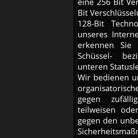
eine 256 Bit Ve
Bit Verschlüssel
128-Bit Techn
unseres Interne
erkennen Sie 
Schüssel- bez
unteren Statusle
Wir bedienen u
organisatorisc
gegen zufälli
teilweisen ode
gegen den unbef
Sicherheitsm