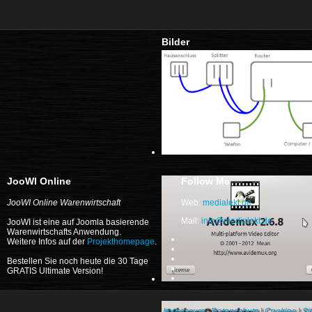
Bilder
JooWI Online
Follow Me
JooWI Online Warenwirtschaft
Web:
medialekt.de
Mail:
info@medialekt.de
JooWI ist eine auf Joomla basierende
Warenwirtschafts Anwendung.
Weitere Infos auf der
Projekthomepage
.
Bestellen Sie noch heute die 30 Tage
GRATIS Ultimate Version!
Impressum
|
Datenschutz
|
Cookies
|
Si