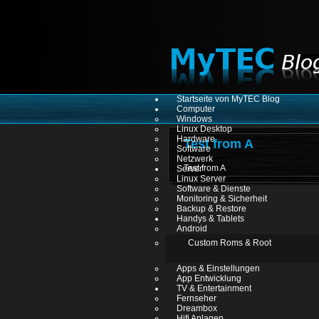
Startseite von MyTEC Blog
Computer
Windows
Linux Desktop
Hardware
Test from A
Software
Netzwerk
Test from A
Server
Linux Server
Software & Dienste
Monitoring & Sicherheit
Backup & Restore
Handys & Tablets
Android
Custom Roms & Root
Apps & Einstellungen
App Entwicklung
TV & Entertainment
Fernseher
Dreambox
Hifi Anlagen