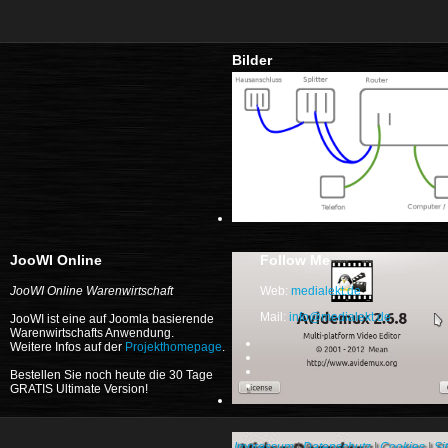
Bilder
JooWI Online
Follow Me
JooWI Online Warenwirtschaft
Web:
medialekt.de
Mail:
JooWI ist eine auf Joomla basierende
Warenwirtschafts Anwendung.
Weitere Infos auf der
Projekthomepage
.
Bestellen Sie noch heute die 30 Tage
GRATIS Ultimate Version!
Impressum
|
Datenschutz
|
Cookies
|
Si