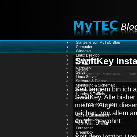
Startseite von MyTEC Blog
Computer
Windows
Linux Desktop
SwiftKey Insta
Hardware
Software
Netzwerk
Details
Server
Geschrieben von
Roland Meier
Kate
Linux Server
Software & Dienste
Monitoring & Sicherheit
Seit langem bin ich a
Backup & Restore
Handys & Tablets
SwiftKey. Alle bisher
Android
meinen Augen dieser
Custom Roms & Root
reichen. Vor allem a
Apps & Einstellungen
enorm gewohnt.
App Entwicklung
TV & Entertainment
Fernseher
Dreambox
Seit dem letzten Up
Hifi Anlagen