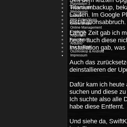
Playstation 3
Titaniumbackup, beka
Media Center
Webdesign
Laufen. Im Google Pl
Joomla
Web Entwicklung
Installationsabbruch.
Online Shops
Online Management
Lange Zeit gab ich m
Elektronik
Allgemein
heute auch diese nich
RaspberryPI
Arduino
Installation gab, wa
CUL & FHEM
Oszilloskop & Android
Impressum
Auch das zurücksetz
deinstallieren der Up
Dafür kam ich heute 
suchen und diese zu
Ich suchte also alle 
habe diese Entfernt.
Und siehe da, SwiftK