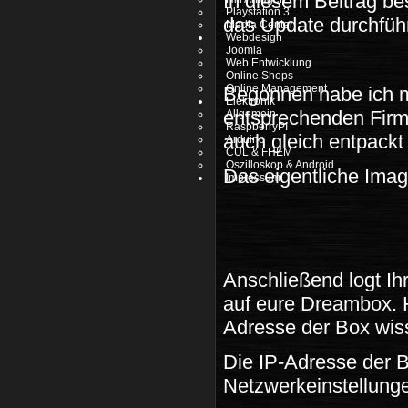
In diesem Beitrag be
Playstation 3
das Update durchführ
Media Center
Webdesign
Joomla
Web Entwicklung
Online Shops
Online Management
Begonnen habe ich m
Elektronik
entsprechenden Firm
Allgemein
RaspberryPI
auch gleich entpackt
Arduino
CUL & FHEM
Oszilloskop & Android
Das eigentliche Imag
Impressum
Anschließend logt Ihr
auf eure Dreambox. H
Adresse der Box wis
Die IP-Adresse der B
Netzwerkeinstellung