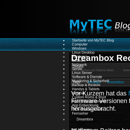
Startseite von MyTEC Blog
Computer
Windows
Linux Desktop
Dreambox Rece
Hardware
Software
Netzwerk
Details
Server
Geschrieben von
Roland Meier
Kate
Linux Server
Software & Dienste
Monitoring & Sicherheit
Anzeige
Dreambox
Backup & Restore
Handys & Tablets
Vor Kurzem hat das
Android
Custom Roms & Root
Firmware Versionen 
Apps & Einstellungen
App Entwicklung
herausgebracht.
TV & Entertainment
Fernseher
Dreambox
Hifi Anlagen