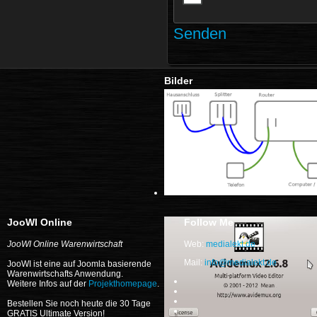
Senden
Bilder
JooWI Online
Follow Me
JooWI Online Warenwirtschaft
Web:
medialekt.de
Mail:
JooWI ist eine auf Joomla basierende
Warenwirtschafts Anwendung.
Weitere Infos auf der
Projekthomepage
.
Bestellen Sie noch heute die 30 Tage
GRATIS Ultimate Version!