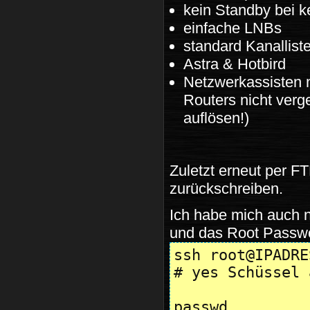
kein Standby bei k
einfache LNBs
standard Kanallist
Astra & Hotbird
Netzwerkassisten m
Routers nicht ver
auflösen!)
Zuletzt erneut per F
zurückschreiben.
Ich habe mich auch n
und das Root Passwo
ssh root@IPADRE
# yes Schüssel 
passwd