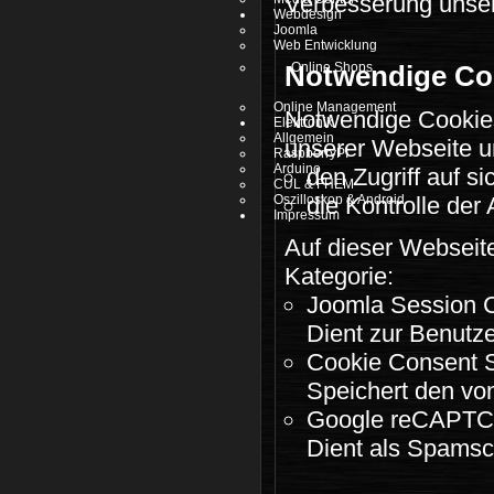
Verbesserung unser
Webdesign
Joomla
Web Entwicklung
Online Shops
Notwendige Co
Online Management
Notwendige Cookie
Elektronik
Allgemein
unserer Webseite u
RaspberryPI
Arduino
den Zugriff auf s
CUL & FHEM
Oszilloskop & Android
die Kontrolle der
Impressum
Auf dieser Webseite
Kategorie:
Joomla Session 
Dient zur Benutz
Cookie Consent S
Speichert den vo
Google reCAPT
Dient als Spamsc