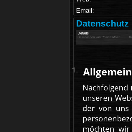
Email:
Datenschutz
Details
Geschrieben von
Roland Meier
K
Allgemein
Nachfolgend 
unseren Webs
der von uns 
personenbez
möchten wir 