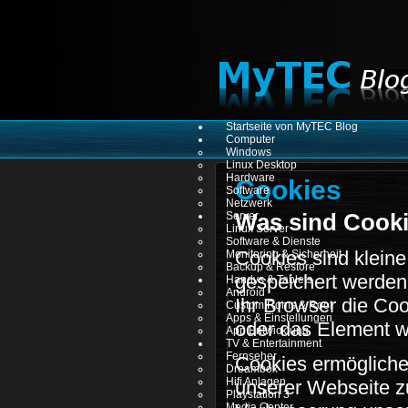
Startseite von MyTEC Blog
Computer
Windows
Linux Desktop
Hardware
Cookies
Software
Netzwerk
Server
Was sind Cook
Linux Server
Software & Dienste
Cookies sind kleine
Monitoring & Sicherheit
Backup & Restore
gespeichert werden
Handys & Tablets
Android
Ihr Browser die Coo
Custom Roms & Root
Apps & Einstellungen
oder das Element we
App Entwicklung
TV & Entertainment
Fernseher
Cookies ermögliche
Dreambox
Hifi Anlagen
unserer Webseite z
Playstation 3
Media Center