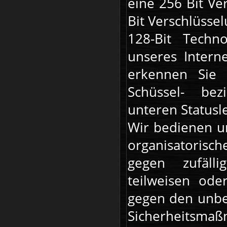
eine 256 Bit Ve
Bit Verschlüssel
128-Bit Techn
unseres Interne
erkennen Sie 
Schüssel- bez
unteren Statusle
Wir bedienen u
organisatorisc
gegen zufälli
teilweisen ode
gegen den unbef
Sicherheitsm