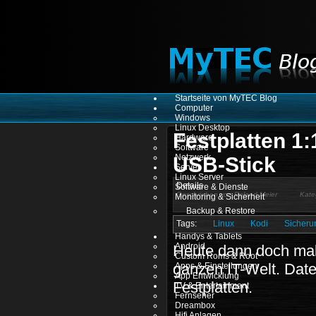
Startseite von MyTEC Blog
Computer
Windows
Linux Desktop
Festplatten 1:
Hardware
Software
Netzwerk
USB-Stick
Server
Linux Server
Details
Software & Dienste
Geschrieben von
Roland Meier
Kate
Monitoring & Sicherheit
Backup & Restore
Linux
Kodi
Sicheru
Handys & Tablets
Android
Heute dann doch mal
Custom Roms & Root
ganzen IT-Welt. Dat
Apps & Einstellungen
App Entwicklung
Festplatten.
TV & Entertainment
Fernseher
Dreambox
Hifi Anlagen