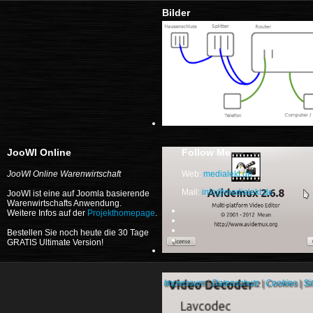
Bilder
JooWI Online
Follow Me
JooWI Online Warenwirtschaft
Web:
medialekt.de
Mail:
JooWI ist eine auf Joomla basierende
Warenwirtschafts Anwendung.
Weitere Infos auf der
Projekthomepage
.
Bestellen Sie noch heute die 30 Tage
GRATIS Ultimate Version!
Impressum
|
Datenschutz
|
Cookies
|
Si