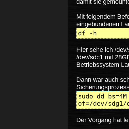
damit sie gemount
Mit folgendem Befe
eingebundenen Lau
df -h
Hier sehe ich /dev
/dev/sdc1 mit 28G
Betriebssystem Lau
Dann war auch sch
Sicherungsprozess 
sudo dd bs=4M
of=/dev/sdg1/
Der Vorgang hat lei