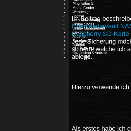
Playstation 3
Media Center
Webdesign
Joomla
Im Beitrag beschreib
Web Entwicklung
Online Shops
OpenMediaVault NA
Online Management
Raspberry SD-Karte
Elektronik
Allgemein
Jede Sicherung möcht
RaspberryPI
Arduino
sichern, welche ich
CUL & FHEM
Oszilloskop & Android
ablege.
Impressum
Hierzu verwende ich
Als erstes habe ich 