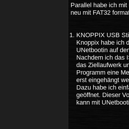
Parallel habe ich m
neu mit FAT32 format
KNOPPIX USB Stic
Knoppix habe ich 
UNetbootin auf den
Nachdem ich das I
das Ziellaufwerk u
Programm eine Mel
erst eingehängt w
Dazu habe ich ein
geöffnet. Dieser V
kann mit UNetbooti